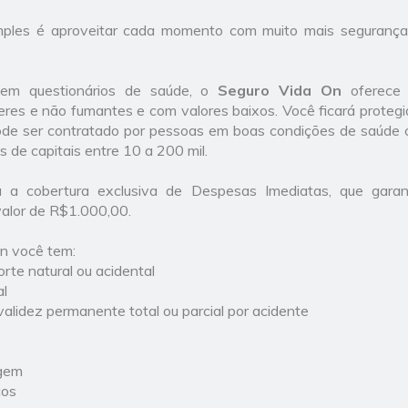
mples é aproveitar cada momento com muito mais segurança 
sem questionários de saúde, o
Seguro
Vida On
oferece c
res e não fumantes e com valores baixos. Você ficará protegi
ode ser contratado por pessoas em boas condições de saúde 
 de capitais entre 10 a 200 mil.
 a cobertura exclusiva de Despesas Imediatas, que gara
alor de R$1.000,00.
n você tem:
rte natural ou acidental
al
validez permanente total ou parcial por acidente
agem
cos